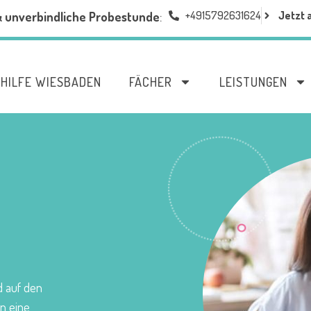
+4915792631624
Jetzt 
& unverbindliche Probestunde
:
HILFE WIESBADEN
FÄCHER
LEISTUNGEN
d auf den
in eine