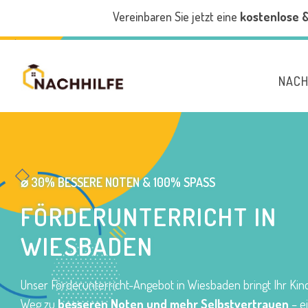
Vereinbaren Sie jetzt eine
kostenlose 
NACH
⌀ 30% BESSERE NOTEN & 100% SPASS
FÖRDERUNTERRICHT IN
WIESBADEN
Unser Förderunterricht-Angebot in Wiesbaden bringt Ihr Kin
Weg zu
besseren Noten und mehr Selbstvertrauen
– e