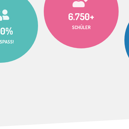
6.750+
SCHÜLER
00%
SPASS!